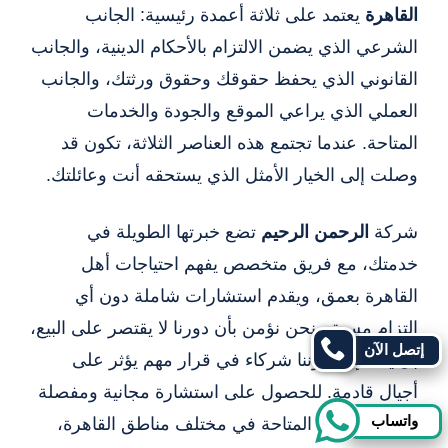
القاهرة
يعتمد على ثلاثة أعمدة رئيسية: الجانب
الشرعي الذي يضمن الالتزام بالأحكام الدينية، والجانب
القانوني الذي يحفظ حقوقك وحقوق ورثتك، والجانب
العملي الذي يراعي الموقع والجودة والخدمات
المتاحة. عندما تجتمع هذه العناصر الثلاثة، تكون قد
وصلت إلى الخيار الأمثل الذي يستحقه أنت وعائلتك.
شركة
الرحمن الرحيم
تضع خبرتها الطويلة في
خدمتك، مع فريق متخصص يفهم احتياجات أهل
القاهرة بعمق، ويقدم استشارات شاملة دون أي
التزام مسبق. نحن نؤمن بأن دورنا لا يقتصر على البيع،
إتصل الآن
بل يمتد إلى كوننا شركاء في قرار مهم يؤثر على
أجيال قادمة. للحصول على استشارة مجانية ومفصلة
واتساب
حول الخيارات المتاحة في مختلف مناطق القاهرة،