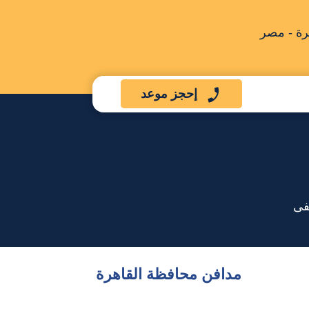
رة - مصر
إحجز موعد
فى
مدافن محافظة القاهرة